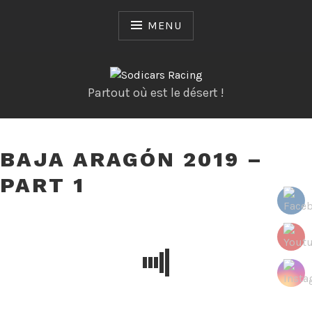
Skip
to
MENU
content
Partout où est le désert !
BAJA ARAGÓN 2019 –
PART 1