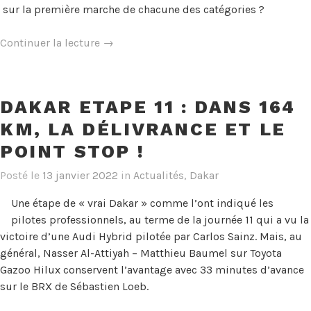
sur la première marche de chacune des catégories ?
« Dakar
Continuer la lecture
→
Etape
12
:
DAKAR ETAPE 11 : DANS 164
Dernière
KM, LA DÉLIVRANCE ET LE
ligne
droite… »
POINT STOP !
Posté le
13 janvier 2022
in
Actualités
,
Dakar
Une étape de « vrai Dakar » comme l’ont indiqué les
pilotes professionnels, au terme de la journée 11 qui a vu la
victoire d’une Audi Hybrid pilotée par Carlos Sainz. Mais, au
général, Nasser Al-Attiyah – Matthieu Baumel sur Toyota
Gazoo Hilux conservent l’avantage avec 33 minutes d’avance
sur le BRX de Sébastien Loeb.