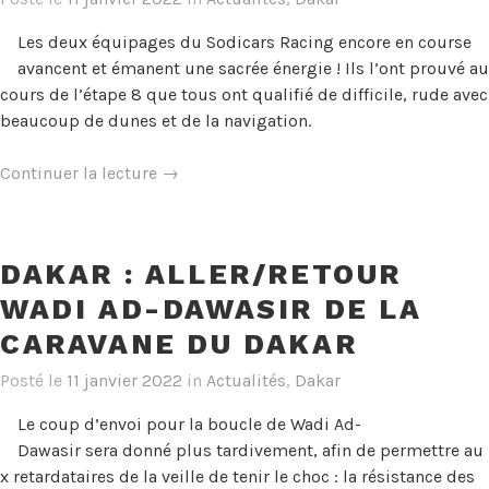
Les deux équipages du Sodicars Racing encore en course
avancent et émanent une sacrée énergie ! Ils l’ont prouvé au
cours de l’étape 8 que tous ont qualifié de difficile, rude avec
beaucoup de dunes et de la navigation.
« Dakar
Continuer la lecture
→
Etape
8
:
DAKAR : ALLER/RETOUR
Les
WADI AD-DAWASIR DE LA
têtes
dures
CARAVANE DU DAKAR
du
Posté le
11 janvier 2022
in
Actualités
,
Dakar
Sodicars
Racing
Le coup d’envoi pour la boucle de Wadi Ad-
! »
Dawasir sera donné plus tardivement, afin de permettre au
x retardataires de la veille de tenir le choc : la résistance des