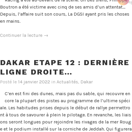
Boutron a été victime avec cinq de ses amis d’un attentat…
Depuis, l’affaire suit son cours, La DGSI ayant pris les choses
en mains.
« Dakar
Continuer la lecture
→
Arrivée
:
Ils
DAKAR ETAPE 12 : DERNIÈRE
sont
LIGNE DROITE…
hyper
contents
Posté le
14 janvier 2022
in
Actualités
,
Dakar
! »
C’en est fini des dunes, mais pas du sable, qui recouvre en
core la plupart des pistes au programme de l’ultime spéci
ale. Les habitudes prises depuis le début de rallye permettro
nt à tous de savourer à plein le pilotage. En revanche, les liais
ons seront longues pour rejoindre les rivages de la mer Roug
e et le podium installé sur la corniche de Jeddah. Qui figurera