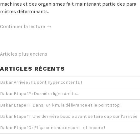
machines et des organismes fait maintenant partie des para
mètres déterminants.
« Dakar
Continuer la lecture
→
:
Aller/Retour
Wadi
NAVIGATION
Articles plus anciens
Ad-
DES
Dawasir
ARTICLES RÉCENTS
de
ARTICLES
la
Dakar Arrivée : Ils sont hyper contents !
caravane
du
Dakar Etape 12 : Dernière ligne droite…
Dakar »
Dakar Etape 11 : Dans 164 km, la délivrance et le point stop !
Dakar Étape 11 : Une dernière boucle avant de faire cap sur l’arrivée
Dakar Etape 10 : Et ça continue encore… et encore !