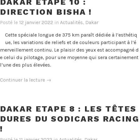
DAKAR ETAPE 10 :
Et
DIRECTION BISHA !
ça
continue
Posté le
12 janvier 2022
in
Actualités
,
Dakar
encore…
et
Cette spéciale longue de 375 km paraît dédiée à l’esthétiq
encore
ue, les variations de reliefs et de couleurs participant à l’é
! »
merveillement continu. Le plaisir des yeux est accompagné d
e celui du pilotage, pour une moyenne qui sera certainement
l’une des plus élevées.
« Dakar
Continuer la lecture
→
Etape
10
:
DAKAR ETAPE 8 : LES TÊTES
Direction
DURES DU SODICARS RACING
Bisha ! »
!
Posté le
11 janvier 2022
in
Actualités
,
Dakar