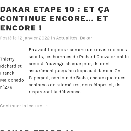
:
DAKAR ETAPE 10 : ET ÇA
Une
CONTINUE ENCORE… ET
dernière
boucle
ENCORE !
avant
Posté le
12 janvier 2022
in
Actualités
,
Dakar
de
faire
En avant toujours : comme une divise de bons
cap
scouts, les hommes de Richard Gonzalez ont le
Thierry
sur
cœur à l’ouvrage chaque jour, ils iront
Richard et
l’arrivée »
assurément jusqu’au drapeau à damier. On
Franck
l’aperçoit, non loin de Bisha, encore quelques
Maldonado
centaines de kilomètres, deux étapes et, ils
n°276
respireront la délivrance.
« Dakar
Continuer la lecture
→
Etape
10
: