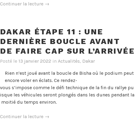
« Dakar
Continuer la lecture
→
Etape
11
:
DAKAR ÉTAPE 11 : UNE
Dans
DERNIÈRE BOUCLE AVANT
164
km,
DE FAIRE CAP SUR L’ARRIVÉE
la
Posté le
13 janvier 2022
in
Actualités
,
Dakar
délivrance
et
Rien n’est joué avant la boucle de Bisha où le podium peut
le
encore voler en éclats. Ce rendez-
point
vous s’impose comme le défi technique de la fin du rallye pu
stop
isque les véhicules seront plongés dans les dunes pendant la
! »
moitié du temps environ.
« Dakar
Continuer la lecture
→
Étape
11