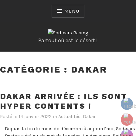
Skip
to
MENU
content
Partout où est le désert !
CATÉGORIE :
DAKAR
DAKAR ARRIVÉE : ILS SONT
HYPER CONTENTS !
Posté le
14 janvier 2022
in
Actualités
,
Dakar
Depuis la fin du mois de décembre à aujourd’hui, Sodicars
Racing a été au-devant de la scène. Un des siens, Philippe