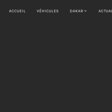
Skip
to
ACCUEIL
VÉHICULES
DAKAR
ACTUA
content