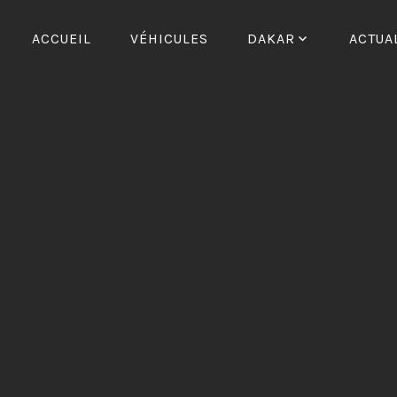
Skip
to
ACCUEIL
VÉHICULES
DAKAR
ACTUA
content