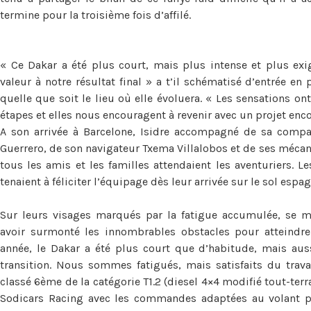
termine pour la troisième fois d’affilé.
« Ce Dakar a été plus court, mais plus intense et plus ex
valeur à notre résultat final » a t’il schématisé d’entrée en
quelle que soit le lieu où elle évoluera. « Les sensations on
étapes et elles nous encouragent à revenir avec un projet enco
A son arrivée à Barcelone, Isidre accompagné de sa compa
Guerrero, de son navigateur Txema Villalobos et de ses méc
tous les amis et les familles attendaient les aventuriers.
tenaient à féliciter l’équipage dès leur arrivée sur le sol espag
Sur leurs visages marqués par la fatigue accumulée, se mé
avoir surmonté les innombrables obstacles pour atteindre l
année, le Dakar a été plus court que d’habitude, mais au
transition. Nous sommes fatigués, mais satisfaits du trava
classé 6ème de la catégorie T1.2 (diesel 4×4 modifié tout-terr
Sodicars Racing avec les commandes adaptées au volant p