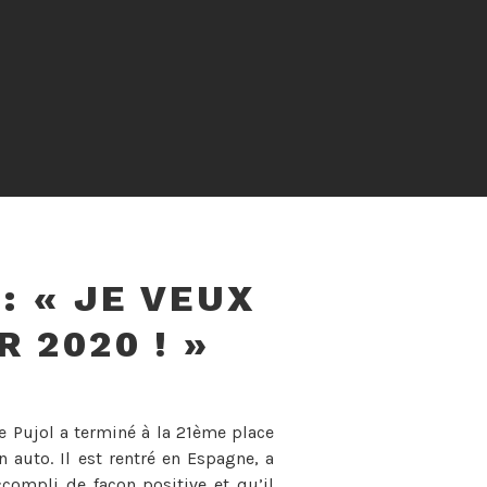
: « JE VEUX
 2020 ! »
ve Pujol a terminé à la 21ème place
 auto. Il est rentré en Espagne, a
accompli de façon positive et qu’il