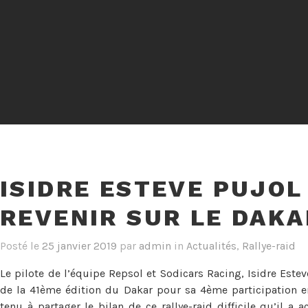
ISIDRE ESTEVE PUJOL 
REVENIR SUR LE DAKAR
Posté le
25 janvier 2019
par
admin
in
Actualités
,
Rallye-raid
Le pilote de l’équipe Repsol et Sodicars Racing, Isidre Este
de la 41ème édition du Dakar pour sa 4ème participation en
tenu à partager le bilan de ce rallye-raid difficile qu’il a 