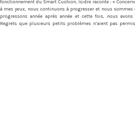
fonctionnement du Smart Cushion, Isidre raconte : « Concerna
à mes yeux, nous continuons à progresser et nous sommes 
progressons année après année et cette fois, nous avons
Regrets que plusieurs petits problèmes n’aient pas permis 
dans le classement final. »
Isidre et Txema ont vécu des moments très délicats sur les
furent très exigeantes, en particulier pour les voitures e
dunes et des kilomètres de sable en hors piste où il était f
une rive ! Cela nous est arrivé à plusieurs reprises mais le co
additionné à l’aide de l’équipe KH-7 Epsilon (camion) no
l’étape 6, après qu’un buggy nous soit tombé dessus. Heureus
BV6 n’a subit aucun dommage majeur, nous en furent quitte po
Malgré les énormes difficultés, Isidre Esteve a montré sa v
quatrième année consécutive: « Je veux repartir sur le Dakar
ont été très bonnes et nous incitent à poursuivre le travail
revenir avec un projet encore plus fort qui nous permettra d’
course », a t-il annoncé.