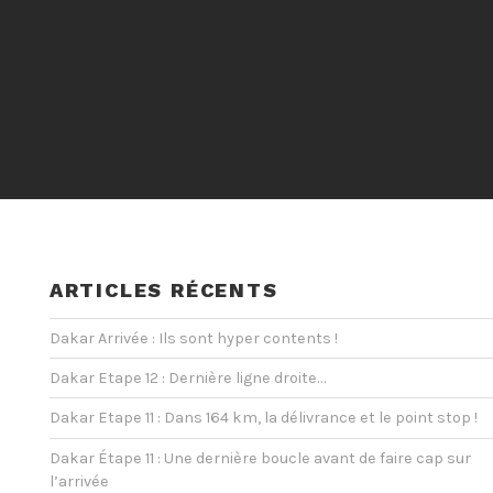
ARTICLES RÉCENTS
Dakar Arrivée : Ils sont hyper contents !
Dakar Etape 12 : Dernière ligne droite…
Dakar Etape 11 : Dans 164 km, la délivrance et le point stop !
Dakar Étape 11 : Une dernière boucle avant de faire cap sur
l’arrivée