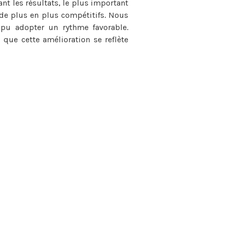
nt les résultats, le plus important
de plus en plus compétitifs. Nous
 pu adopter un rythme favorable.
que cette amélioration se reflète
 terres péruviennes: « Les étapes
t les camions, avec de nombreuses
acile d’échouer comme un bateau sur
lossal travail de Txema (Villalobos)
us a sauvés d’un mauvais pas sur
ement, personne n’a été blessé, le
ur une belle frayeur ! »
olonté de revenir en 2020, pour la
 l’année prochaine. Les sensations
 entamé de façon transparente pour
être un peu plus près de la tête de