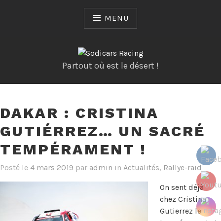
Skip
to
MENU
content
Partout où est le désert !
DAKAR : CRISTINA
GUTIÉRREZ… UN SACRÉ
TEMPÉRAMENT !
Posté le
4 mars 2019
par
admin
in
Actualités
,
Rallye-raid
On sent déjà
chez Cristina
Gutierrez le