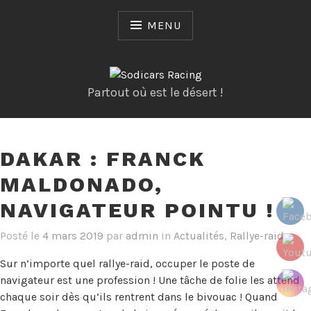
Skip
to
MENU
content
Partout où est le désert !
DAKAR : FRANCK
MALDONADO,
NAVIGATEUR POINTU !
Posté le
4 mars 2019
par
admin
in
Actualités
,
Rallye-raid
Sur n’importe quel rallye-raid, occuper le poste de
navigateur est une profession ! Une tâche de folie les attend
chaque soir dès qu’ils rentrent dans le bivouac ! Quand