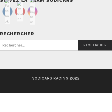
SUIVEZ LA TEAM SODICARS
RECHERCHER
Rechercher :
SODICARS RACING 2022