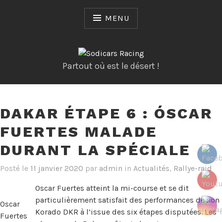
Skip
to
MENU
content
Partout où est le désert !
DAKAR ÉTAPE 6 : ÓSCAR
FUERTES MALADE
DURANT LA SPÉCIALE
Posté le
11 janvier 2020
par
admin
in
Actualités
,
Rallye-raid
Oscar Fuertes atteint la mi-course et se dit
particulièrement satisfait des performances de son
Oscar
Korado DKR à l’issue des six étapes disputées. Les
Fuertes