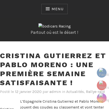
Skip
to
MENU
content
Partout où est le désert !
CRISTINA GUTIERREZ ET
PABLO MORENO : UNE
PREMIÈRE SEMAINE
SATISFAISANTE !
Posté le
12 janvier 2020
par
admin
in
Actualités
,
Rallye-raid
L’Espagnole Cristina Gutierrez et Pablo Moreno
jouent des coudes au classement et vont tenter