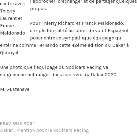
l’approcher, d’échanger et de partager quelques
centre avec
propos.
Thierry
Laurent et
Pour Thierry Richard et Franck Maldonado,
Franck
simple formalité au point de voir l’Espagnol
Maldonado
poser entre ce sympathique équipage qui
entérine comme Fernando cette 42ème édition du Dakar à
Qiddiyah.
Une photo que l’équipage du Sodicars Racing va
soigneusement ranger dans son livre du Dakar 2020.
MF.-Estenave
NAVIGATION
DE
PREVIOUS POST
Dakar : Mention pour le Sodicars Racing
L’ARTICLE