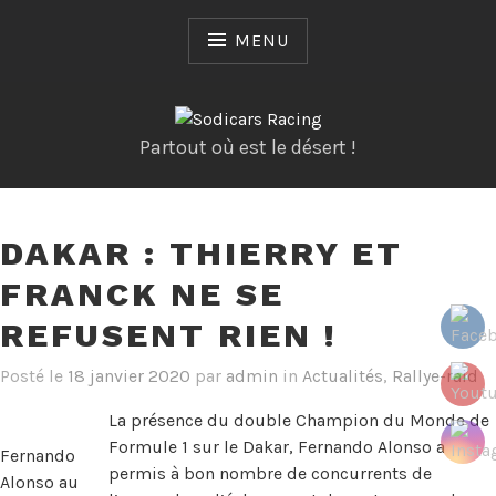
Skip
to
MENU
content
Partout où est le désert !
DAKAR : THIERRY ET
FRANCK NE SE
REFUSENT RIEN !
Posté le
18 janvier 2020
par
admin
in
Actualités
,
Rallye-raid
La présence du double Champion du Monde de
Formule 1 sur le Dakar, Fernando Alonso a
Fernando
permis à bon nombre de concurrents de
Alonso au