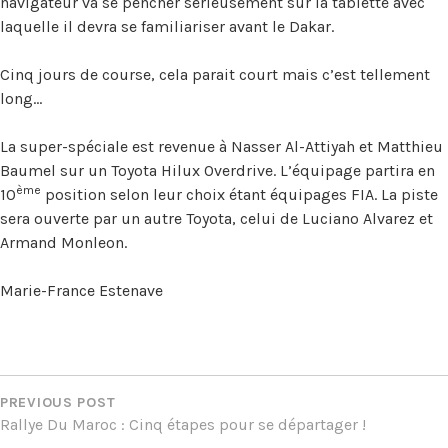
navigateur va se pencher sérieusement sur la tablette avec
laquelle il devra se familiariser avant le Dakar.
Cinq jours de course, cela parait court mais c’est tellement
long…
La super-spéciale est revenue à Nasser Al-Attiyah et Matthieu
Baumel sur un Toyota Hilux Overdrive. L’équipage partira en
ème
10
position selon leur choix étant équipages FIA. La piste
sera ouverte par un autre Toyota, celui de Luciano Alvarez et
Armand Monleon.
Marie-France Estenave
NAVIGATION
DE
PREVIOUS POST
Rallye Du Maroc : Cinq étapes pour se départager !
L’ARTICLE