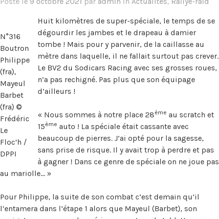
Posté le
9 octobre 2021
par
admin
in
Actualités
,
Rallye-raid
Huit kilomètres de super-spéciale, le temps de se
dégourdir les jambes et le drapeau à damier
N°316
tombe ! Mais pour y parvenir, de la caillasse au
Boutron
mètre dans laquelle, il ne fallait surtout pas crever.
Philippe
Le BV2 du Sodicars Racing avec ses grosses roues,
(fra),
n’a pas rechigné. Pas plus que son équipage
Mayeul
d’ailleurs !
Barbet
(fra) ©
ème
« Nous sommes à notre place 28
au scratch et
Frédéric
ème
15
auto ! La spéciale était cassante avec
Le
beaucoup de pierres. J’ai opté pour la sagesse,
Floc’h /
sans prise de risque. Il y avait trop à perdre et pas
DPPI
à gagner ! Dans ce genre de spéciale on ne joue pas
au mariolle… »
Pour Philippe, la suite de son combat c’est demain qu’il
l’entamera dans l’étape 1 alors que Mayeul (Barbet), son