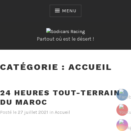
Skip
to
MENU
content
Partout où est le désert !
CATÉGORIE :
ACCUEIL
24 HEURES TOUT-TERRAIN
DU MAROC
Posté le
27 juillet 2021
in
Accueil