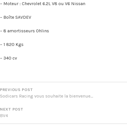
– Moteur : Chevrolet 6.2L V8 ou V6 Nissan
– Boîte SAVDEV
– 8 amortisseurs Ohlins
– 1 820 Kgs
– 340 cv
NAVIGATION
DE
PREVIOUS POST
Sodicars Racing vous souhaite la bienvenue…
L’ARTICLE
NEXT POST
BV4