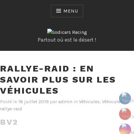
Skip
to
MENU
content
Partout où est le désert !
RALLYE-RAID : EN
SAVOIR PLUS SUR LES
VÉHICULES
Posté le
18 juillet 2019
par
admin
in
Véhicules
,
Véhicules
rallye-raid
BV2