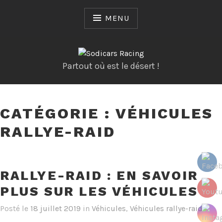
Skip
to
MENU
content
Partout où est le désert !
CATÉGORIE :
VÉHICULES
RALLYE-RAID
RALLYE-RAID : EN SAVOIR
PLUS SUR LES VÉHICULES
Posté le
18 juillet 2019
in
Véhicules
,
Véhicules rallye-raid