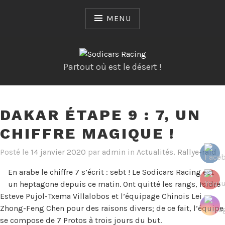
Skip
to
MENU
content
Partout où est le désert !
DAKAR ÉTAPE 9 : 7, UN
CHIFFRE MAGIQUE !
Posté le
14 janvier 2020
par
admin
in
Actualités
,
Rallye-raid
En arabe le chiffre 7 s’écrit : sebt ! Le Sodicars Racing est
un heptagone depuis ce matin. Ont quitté les rangs, Isidre
Esteve Pujol-Txema Villalobos et l’équipage Chinois Lei
Zhong-Feng Chen pour des raisons divers; de ce fait, l’équipe
se compose de 7 Protos à trois jours du but.