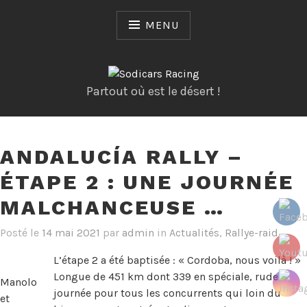
Skip
to
MENU
content
Partout où est le désert !
ANDALUCÍA RALLY –
ÉTAPE 2 : UNE JOURNÉE
MALCHANCEUSE …
Posté le
14 mai 2021
par
admin
in
Actualités
,
Rallye-raid
L’étape 2 a été baptisée : « Cordoba, nous voilà ! »
Longue de 451 km dont 339 en spéciale, rude
Manolo
journée pour tous les concurrents qui loin du
et