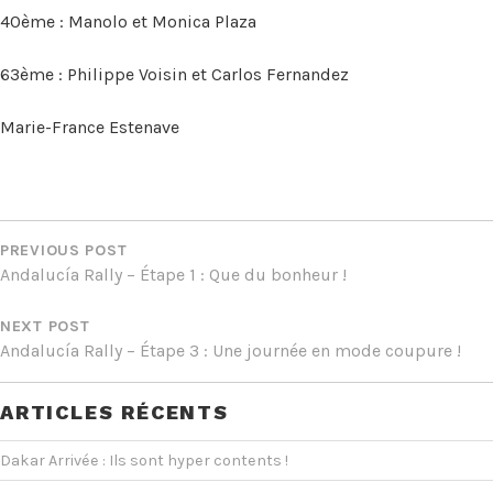
40ème : Manolo et Monica Plaza
63ème : Philippe Voisin et Carlos Fernandez
Marie-France Estenave
NAVIGATION
DE
PREVIOUS POST
Andalucía Rally – Étape 1 : Que du bonheur !
L’ARTICLE
NEXT POST
Andalucía Rally – Étape 3 : Une journée en mode coupure !
ARTICLES RÉCENTS
Dakar Arrivée : Ils sont hyper contents !