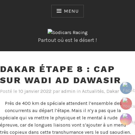
Skip
to
MENU
content
Partout où est le désert !
DAKAR ÉTAPE 8 : CAP
SUR WADI AD DAWASIR
Posté le
10 janvier 2022
par
admin
in
Actualités
,
Dakar
Près de 400 km de spéciale attendent l’ensemble des
concurrents au départ l’étape. Mais il n’y a pas que la
spéciale qui va mettre le physique et le mental à rude
épreuve, car de longues liaisons vont s’ajouter à un menu
très copieux dans cette transhumance vers le sud saoudien.