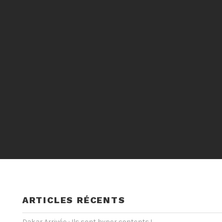
ARTICLES RÉCENTS
Dakar Arrivée : Ils sont hyper contents !