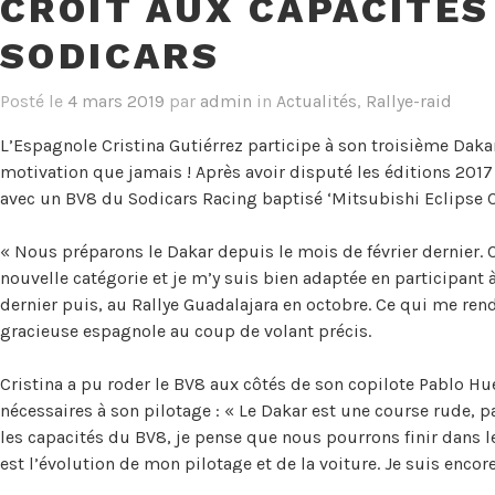
CROIT AUX CAPACITÉS
SODICARS
Posté le
4 mars 2019
par
admin
in
Actualités
,
Rallye-raid
L’Espagnole Cristina Gutiérrez participe à son troisième Dak
motivation que jamais ! Après avoir disputé les éditions 2017 
avec un BV8 du Sodicars Racing baptisé ‘Mitsubishi Eclipse C
« Nous préparons le Dakar depuis le mois de février dernier. 
nouvelle catégorie et je m’y suis bien adaptée en participant 
dernier puis, au Rallye Guadalajara en octobre. Ce qui me rend
gracieuse espagnole au coup de volant précis.
Cristina a pu roder le BV8 aux côtés de son copilote Pablo Hu
nécessaires à son pilotage : « Le Dakar est une course rude, 
les capacités du BV8, je pense que nous pourrons finir dans l
est l’évolution de mon pilotage et de la voiture. Je suis encor
moi. »