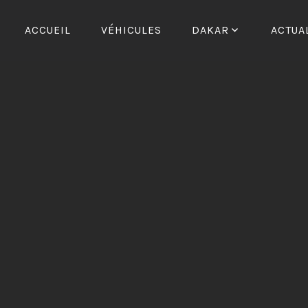
Skip
to
ACCUEIL
VÉHICULES
DAKAR
ACTUA
content