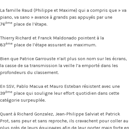
La famille Raud (Philippe et Maxime) qui a compris que » va
piano, va sano » avance à grands pas appuyés par une
ème
76
place de l’étape.
Thierry Richard et Franck Maldonado pointent à la
ème
83
place de l’étape assurant au maximum.
Bien que Patrice Garrouste n’ait plus son nom sur les écrans,
la casse de sa transmission la veille l’a emporté dans les
profondeurs du classement.
En SSV, Pablo Macua et Mauro Esteban résistent avec une
ème
39
place qui souligne leur effort quotidien dans cette
catégorie surpeuplée.
Quant à Richard Gonzalez, Jean-Philippe Salviat et Patrick
Prot, sans peur et sans reproche, ils cravachent pour coller au
plus près de leurs équipages afin de leur porter main forte en