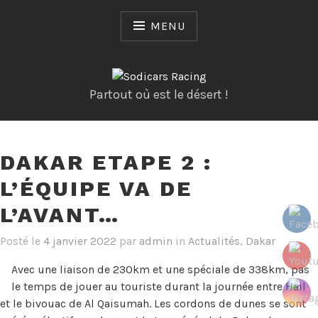
Skip
to
MENU
content
Partout où est le désert !
DAKAR ETAPE 2 :
L’ÉQUIPE VA DE
L’AVANT…
Posté le
4 janvier 2022
par
admin
in
Actualités
,
Dakar
Avec une liaison de 230km et une spéciale de 338km, pas
le temps de jouer au touriste durant la journée entre Hail
et le bivouac de Al Qaisumah. Les cordons de dunes se sont