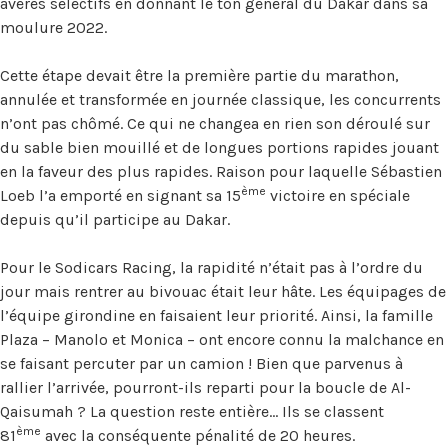
avérés sélectifs en donnant le ton général du Dakar dans sa
moulure 2022.
Cette étape devait être la première partie du marathon,
annulée et transformée en journée classique, les concurrents
n’ont pas chômé. Ce qui ne changea en rien son déroulé sur
du sable bien mouillé et de longues portions rapides jouant
en la faveur des plus rapides. Raison pour laquelle Sébastien
ème
Loeb l’a emporté en signant sa 15
victoire en spéciale
depuis qu’il participe au Dakar.
Pour le Sodicars Racing, la rapidité n’était pas à l’ordre du
jour mais rentrer au bivouac était leur hâte. Les équipages de
l’équipe girondine en faisaient leur priorité. Ainsi, la famille
Plaza – Manolo et Monica – ont encore connu la malchance en
se faisant percuter par un camion ! Bien que parvenus à
rallier l’arrivée, pourront-ils reparti pour la boucle de Al-
Qaisumah ? La question reste entière… Ils se classent
ème
81
avec la conséquente pénalité de 20 heures.