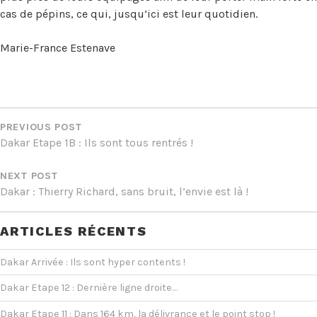
cas de pépins, ce qui, jusqu’ici est leur quotidien.
Marie-France Estenave
NAVIGATION
DE
PREVIOUS POST
Dakar Etape 1B : Ils sont tous rentrés !
L’ARTICLE
NEXT POST
Dakar : Thierry Richard, sans bruit, l’envie est là !
ARTICLES RÉCENTS
Dakar Arrivée : Ils sont hyper contents !
Dakar Etape 12 : Dernière ligne droite…
Dakar Etape 11 : Dans 164 km, la délivrance et le point stop !